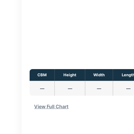
CBM
Height
Width
Lengt
—
—
—
—
View Full Chart