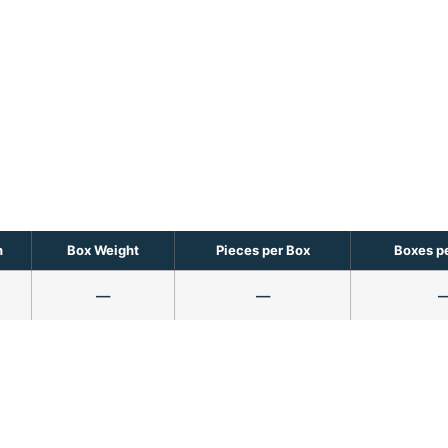
h
Box Weight
Pieces per Box
Boxes pe
—
—