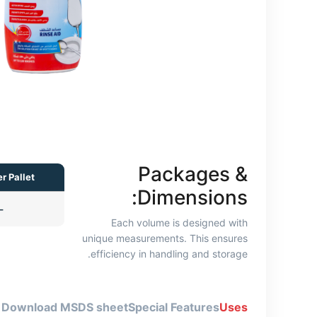
Packages &
r Pallet
Dimensions:
—
Each volume is designed with
unique measurements. This ensures
efficiency in handling and storage.
Download MSDS sheet
Special Features
Uses